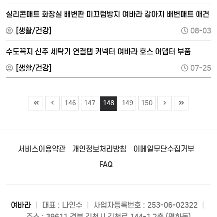
실리콘매트 화장실 배변판 미끄럼방지 여바라 강아지 배변매트 애견
[생활/건강]
08-03
수도꼭지 신주 세탁기 연결탭 커넥터 여바라 호스 어댑터 부품
[생활/건강]
07-25
146
147
148
149
150
서비스이용약관
개인정보처리방침
이메일무단수집거부
FAQ
여바라
|
대표 : 나인수
|
사업자등록번호 : 253-06-02322
|
주소 : 39611 경북 김천시 김천로 144-1 2층 (평화동)