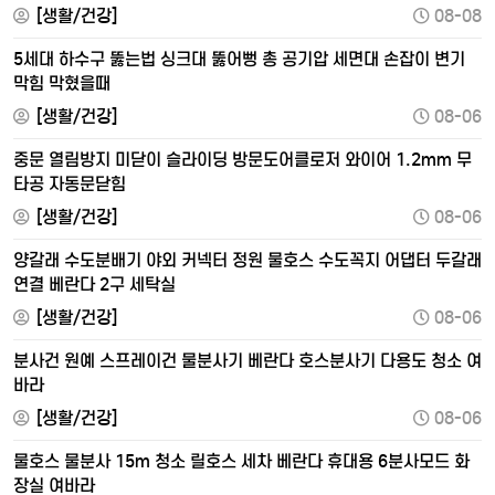
[생활/건강]
08-08
5세대 하수구 뚫는법 싱크대 뚫어뻥 총 공기압 세면대 손잡이 변기
막힘 막혔을때
[생활/건강]
08-06
중문 열림방지 미닫이 슬라이딩 방문도어클로저 와이어 1.2mm 무
타공 자동문닫힘
[생활/건강]
08-06
양갈래 수도분배기 야외 커넥터 정원 물호스 수도꼭지 어댑터 두갈래
연결 베란다 2구 세탁실
[생활/건강]
08-06
분사건 원예 스프레이건 물분사기 베란다 호스분사기 다용도 청소 여
바라
[생활/건강]
08-06
물호스 물분사 15m 청소 릴호스 세차 베란다 휴대용 6분사모드 화
장실 여바라