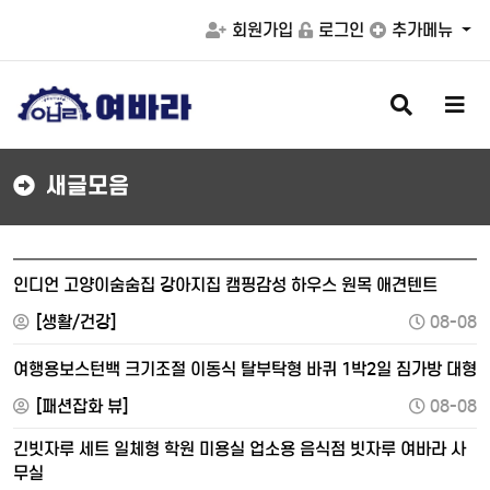
회원가입
로그인
추가메뉴
검
메
색
뉴
버
버
튼
튼
새글모음
인디언 고양이숨숨집 강아지집 캠핑감성 하우스 원목 애견텐트
[생활/건강]
08-08
여행용보스턴백 크기조절 이동식 탈부탁형 바퀴 1박2일 짐가방 대형
[패션잡화 뷰]
08-08
긴빗자루 세트 일체형 학원 미용실 업소용 음식점 빗자루 여바라 사
무실