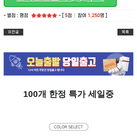
- 별점 : 평점
- [
5
점
|
참여
1,250
명 ]
이전글
목록
100개 한정 특가 세일중