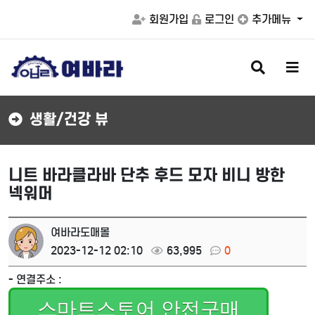
회원가입
로그인
추가메뉴
검
메
색
뉴
버
버
튼
튼
생활/건강 뷰
니트 바라클라바 단추 후드 모자 비니 방한
넥워머
여바라도매몰
2023-12-12 02:10
63,995
0
- 연결주소 :
스마트스토어 안전구매