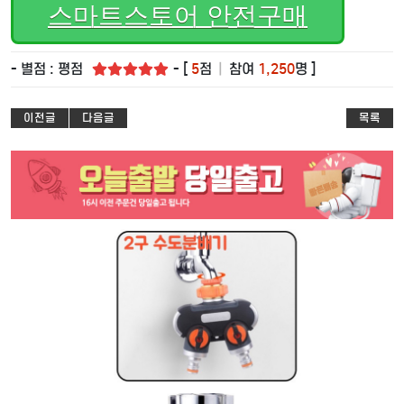
스마트스토어 안전구매
- 별점 : 평점
- [
5
점
|
참여
1,250
명 ]
이전글
다음글
목록