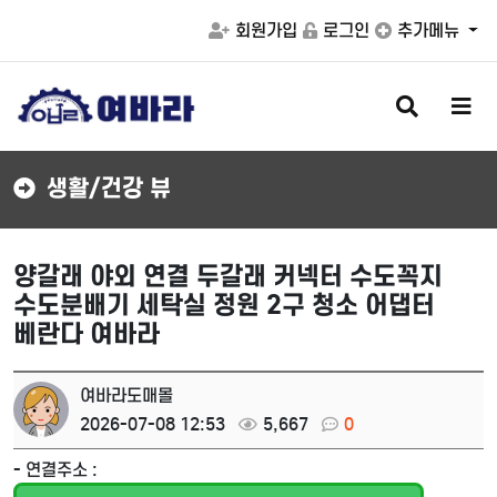
회원가입
로그인
추가메뉴
검
메
색
뉴
버
버
튼
튼
생활/건강 뷰
양갈래 야외 연결 두갈래 커넥터 수도꼭지
수도분배기 세탁실 정원 2구 청소 어댑터
베란다 여바라
여바라도매몰
2026-07-08 12:53
5,667
0
- 연결주소 :