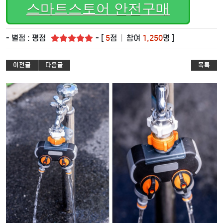
스마트스토어 안전구매
- 별점 : 평점
- [
5
점
|
참여
1,250
명 ]
이전글
다음글
목록