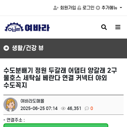
회원가입
로그인
추가메뉴
검
메
색
뉴
버
버
튼
튼
생활/건강 뷰
수도분배기 정원 두갈래 어댑터 양갈래 2구
물호스 세탁실 베란다 연결 커넥터 야외
수도꼭지
여바라도매몰
2025-06-25 07:14
46,351
0
- 연결주소 :