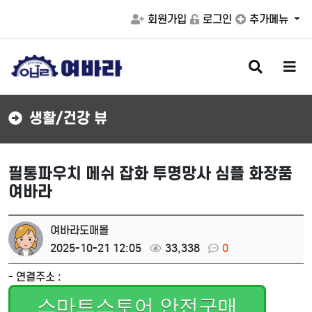
회원가입
로그인
추가메뉴
검
메
색
뉴
버
버
튼
튼
생활/건강 뷰
필통파우치 메쉬 잡화 투명망사 심플 화장품
여바라
여바라도매몰
2025-10-21 12:05
33,338
0
- 연결주소 :
스마트스토어 안전구매