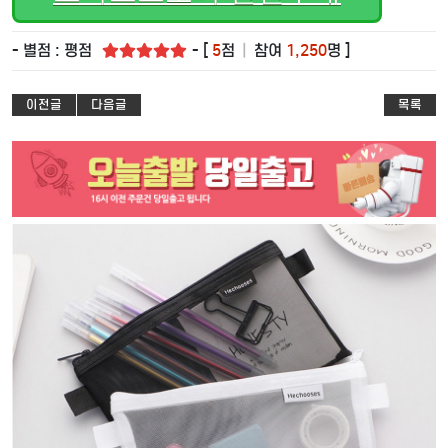
- 별점 : 평점
- [
5
점
|
참여
1,250
명 ]
이전글
다음글
목록