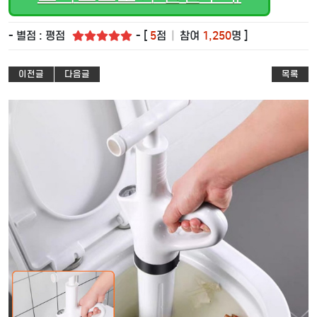
- 별점 : 평점
- [
5
점
|
참여
1,250
명 ]
이전글
다음글
목록