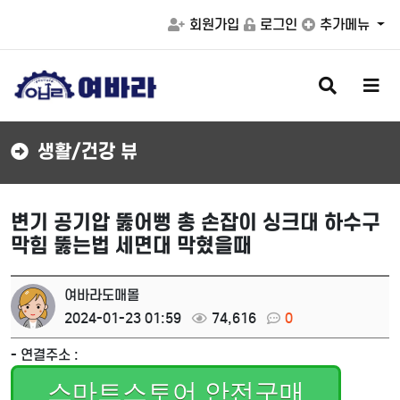
회원가입
로그인
추가메뉴
검
메
색
뉴
버
버
튼
튼
생활/건강 뷰
변기 공기압 뚫어뻥 총 손잡이 싱크대 하수구
막힘 뚫는법 세면대 막혔을때
여바라도매몰
2024-01-23 01:59
74,616
0
- 연결주소 :
스마트스토어 안전구매