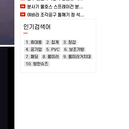
분사기 물호스 스프레이건 분사건 청소 베란다 대형 원예용 수도 욕실 여바라
여바라 조각공구 돌깨기 정 석공 250x16mm 조각정 송곳형 손보호
인기검색어
1. 휴대용
2. 집게
3. 장갑
4. 공기압
5. PVC
6. 보조가방
7. 패딩
8. 룸미러
9. 룸미러거치대
10. 방한슈즈