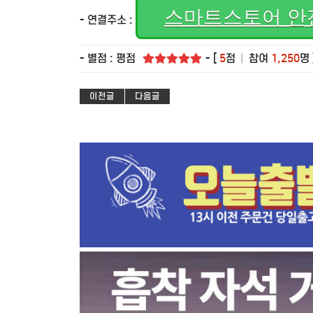
스마트스토어 안
- 연결주소 :
- 별점 : 평점
- [
5
점
|
참여
1,250
명 
이전글
다음글