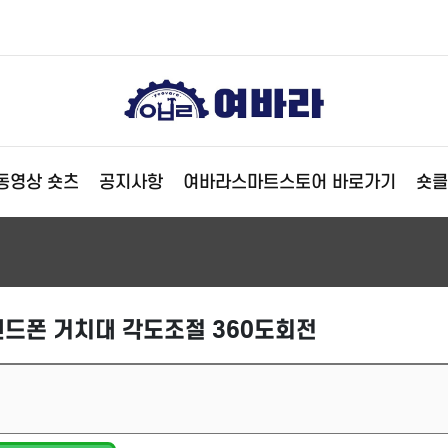
동영상 숏츠
공지사항
여바라스마트스토어 바로가기
숏클
핸드폰 거치대 각도조절 360도회전