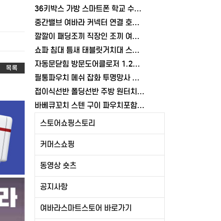
36키박스 가방 스마트폰 학교 수거함 보관함 케이스 휴대폰 학원 여바라
중간밸브 여바라 커넥터 연결 호스 배관 물호스 원터치 부속 잠금 어댑터
깔깔이 패딩조끼 직장인 조끼 여바라 보온 남녀공용 얇은 패딩 정장 경량
쇼파 침대 틈새 태블릿거치대 스탠드 핸드폰거치대 360도 회전 각도조절
자동문닫힘 방문도어클로저 1.2mm 무타공 와이어 미닫이 슬라이딩 열림방지 중문
목록
필통파우치 메쉬 잡화 투명망사 심플 화장품 여바라
접이식선반 폴딩선반 주방 원터치 여바라 4단, 이동식 베란다 팬트리 72x34x126.5cm, 수납 블랙
바베큐꼬치 스텐 구이 파우치포함 양꼬치 쇠꼬챙이 보관 캠핑 세트 10개
스토어쇼핑스토리
커머스쇼핑
동영상 숏츠
공지사항
여바라스마트스토어 바로가기