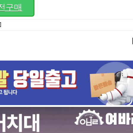
전구매
]