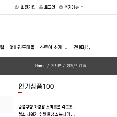
회원가입
로그인
추가메뉴
립
여바라도매몰
스토어 소개
전체메뉴
Home
게시판
생활/건강 뷰
인기상품100
송풍구형 차량용 스마트폰 각도조절 충전거치대 폴드거치대 여바라
청소 샤워기 수전 물청소 분사기 베란다 미니건 욕실 변기 세트 여바라