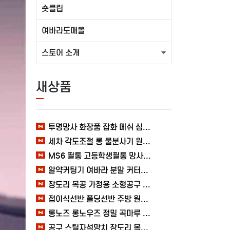
숏클립
여바라도매몰
스토어 소개
새상품
투명망사 화장품 잡화 메쉬 심플 여바라 필통파우치
세차 각도조절 롱 물분사기 원예 여바라 스프레이건 분사기
MS6 필통 고등학생필통 망사 여바라 투명 다용도 메쉬 파우치
알약커팅기 여바라 분말 커터기 절단기 분쇄기 보관함 알약가위
장도리 목공 가정용 소형공구 캠핑 손망치 휴대용 미니망치 여바라
접이식선반 폴딩선반 주방 원터치 여바라 4단, 이동식 베란다 팬트리 72x34x126.5cm, 수납 블랙
롱노즈 롱노우즈 정밀 곡마루 공구용품 작업 케이블 조립 여바라 공예 전선
공구 스틸자석망치 장도리 목공 쇠망치 캠핑 목수 가정용 빠루 여바라