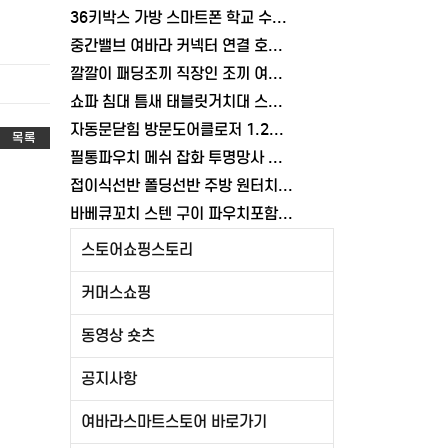
36키박스 가방 스마트폰 학교 수거함 보관함 케이스 휴대폰 학원 여바라
중간밸브 여바라 커넥터 연결 호스 배관 물호스 원터치 부속 잠금 어댑터
깔깔이 패딩조끼 직장인 조끼 여바라 보온 남녀공용 얇은 패딩 정장 경량
쇼파 침대 틈새 태블릿거치대 스탠드 핸드폰거치대 360도 회전 각도조절
자동문닫힘 방문도어클로저 1.2mm 무타공 와이어 미닫이 슬라이딩 열림방지 중문
목록
필통파우치 메쉬 잡화 투명망사 심플 화장품 여바라
접이식선반 폴딩선반 주방 원터치 여바라 4단, 이동식 베란다 팬트리 72x34x126.5cm, 수납 블랙
바베큐꼬치 스텐 구이 파우치포함 양꼬치 쇠꼬챙이 보관 캠핑 세트 10개
스토어쇼핑스토리
커머스쇼핑
동영상 숏츠
공지사항
여바라스마트스토어 바로가기