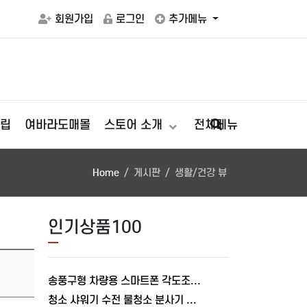
회원가입
로그인
추가메뉴
립
여바라도매몰
스토어 소개
전체메뉴
Home
게시판
생활/건강 뷰
인기상품100
송풍구형 차량용 스마트폰 각도조절 충전거치대 폴드거치대 여바라
청소 샤워기 수전 물청소 분사기 베란다 미니건 욕실 변기 세트 여바라