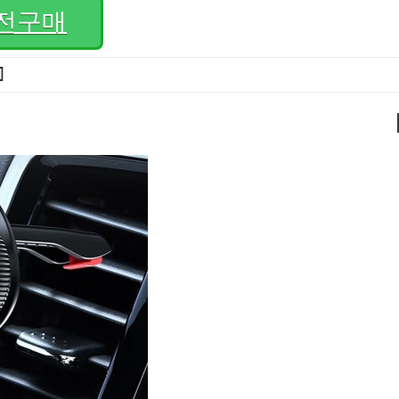
전구매
]