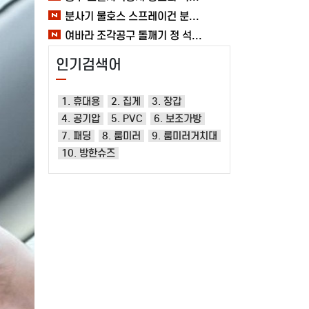
분사기 물호스 스프레이건 분사건 청소 베란다 대형 원예용 수도 욕실 여바라
여바라 조각공구 돌깨기 정 석공 250x16mm 조각정 송곳형 손보호
인기검색어
1. 휴대용
2. 집게
3. 장갑
4. 공기압
5. PVC
6. 보조가방
7. 패딩
8. 룸미러
9. 룸미러거치대
10. 방한슈즈