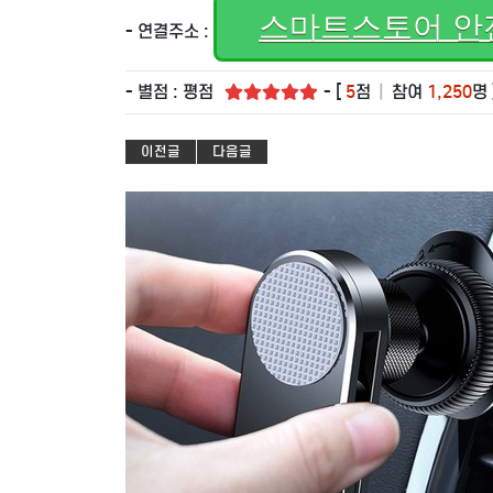
스마트스토어 안
- 연결주소 :
- 별점 : 평점
- [
5
점
|
참여
1,250
명 
이전글
다음글