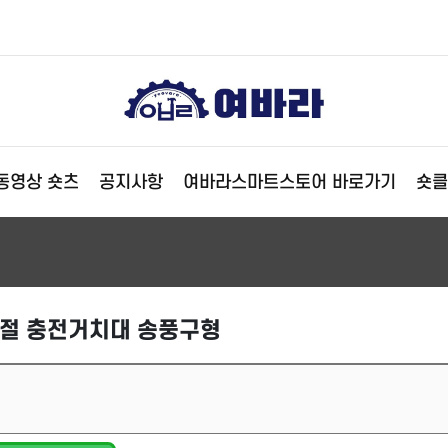
동영상 숏츠
공지사항
여바라스마트스토어 바로가기
숏클
절 충전거치대 송풍구형