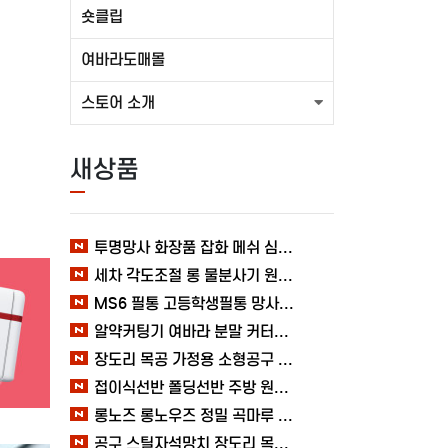
숏클립
여바라도매몰
스토어 소개
새상품
투명망사 화장품 잡화 메쉬 심플 여바라 필통파우치
세차 각도조절 롱 물분사기 원예 여바라 스프레이건 분사기
MS6 필통 고등학생필통 망사 여바라 투명 다용도 메쉬 파우치
알약커팅기 여바라 분말 커터기 절단기 분쇄기 보관함 알약가위
장도리 목공 가정용 소형공구 캠핑 손망치 휴대용 미니망치 여바라
접이식선반 폴딩선반 주방 원터치 여바라 4단, 이동식 베란다 팬트리 72x34x126.5cm, 수납 블랙
롱노즈 롱노우즈 정밀 곡마루 공구용품 작업 케이블 조립 여바라 공예 전선
공구 스틸자석망치 장도리 목공 쇠망치 캠핑 목수 가정용 빠루 여바라