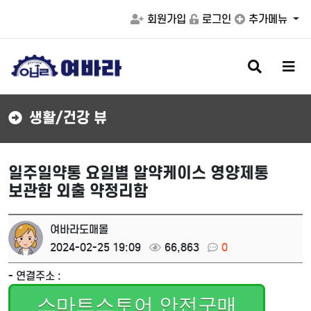
회원가입
로그인
추가메뉴
검
메
색
뉴
버
버
튼
튼
생활/건강 뷰
일주일약통 요일별 알약케이스 영양제통
보관함 외출 약정리함
여바라도매몰
2024-02-25 19:09
66,863
0
- 연결주소 :
스마트스토어 안전구매