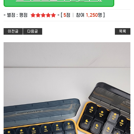
- 별점 : 평점
- [
5
점
|
참여
1,250
명 ]
이전글
다음글
목록