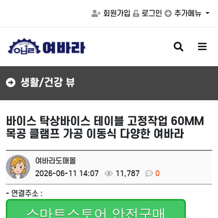
회원가입
로그인
추가메뉴
검
메
색
뉴
버
버
튼
튼
생활/건강 뷰
바이스 탁상바이스 테이블 고정작업 60MM
목공 클램프 가공 이동식 다양한 여바라
여바라도매몰
2026-06-11 14:07
11,787
0
- 연결주소 :
스마트스토어 안전구매