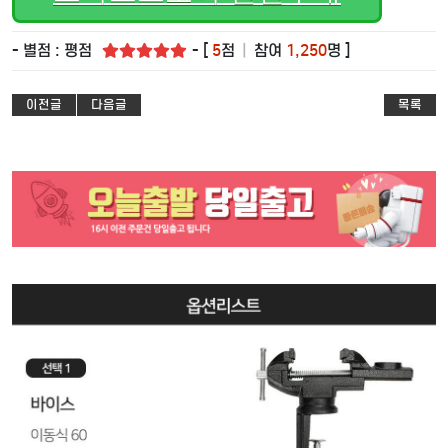
- 별점 : 평점
- [
5
점
|
참여
1,250
명 ]
이전글
다음글
목록