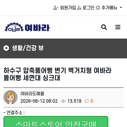
회원가입
로그인
추가메뉴
검
메
색
뉴
버
버
튼
튼
생활/건강 뷰
하수구 압축뚫어뻥 변기 벽거치형 여바라
뚫어뻥 세면대 싱크대
여바라도매몰
2026-06-12 08:02
13,519
0
- 연결주소 :
스마트스토어 안전구매