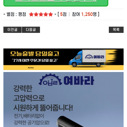
- 별점 : 평점
- [
5
점
|
참여
1,250
명 ]
이전글
다음글
목록