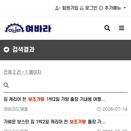
회원가입
로그인
추가메뉴
검
메
색
뉴
버
버
튼
튼
검색결과
전체 2 건 - 1 페이지
짐 캐리어 천
보조가방
1박2일 가방 출장 기내용 여행…
여바라도매몰
2026-07-14
가벼운 보스턴 짐 1박2일 캐리어 천
보조가방
출장 가…