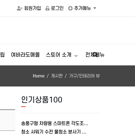
회원가입
로그인
추가메뉴
립
여바라도매몰
스토어 소개
전체메뉴
Home
게시판
가구/인테리어 뷰
인기상품100
송풍구형 차량용 스마트폰 각도조절 충전거치대 폴드거치대 여바라
청소 샤워기 수전 물청소 분사기 베란다 미니건 욕실 변기 세트 여바라