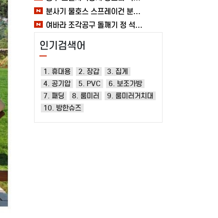
분사기 물호스 스프레이건 분사건 청소 베란다 대형 원예용 수도 욕실 여바라
여바라 조각공구 돌깨기 정 석공 250x16mm 조각정 송곳형 손보호
인기검색어
1. 휴대용
2. 장갑
3. 집게
4. 공기압
5. PVC
6. 보조가방
7. 패딩
8. 룸미러
9. 룸미러거치대
10. 방한슈즈