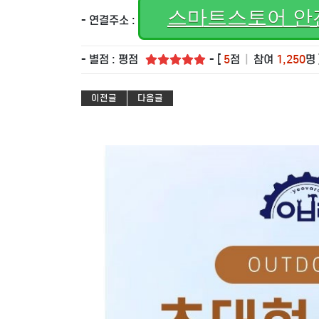
스마트스토어 안
- 연결주소 :
- 별점 : 평점
- [
5
점
|
참여
1,250
명 
이전글
다음글