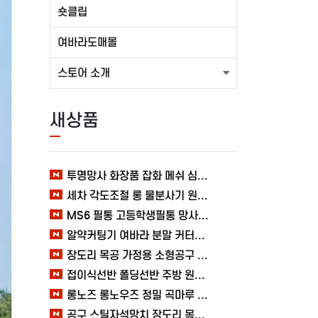
숏클립
여바라도매몰
스토어 소개
새상품
투명망사 화장품 잡화 메쉬 심플 여바라 필통파우치
세차 각도조절 롱 물분사기 원예 여바라 스프레이건 분사기
MS6 필통 고등학생필통 망사 여바라 투명 다용도 메쉬 파우치
알약커팅기 여바라 분말 커터기 절단기 분쇄기 보관함 알약가위
장도리 목공 가정용 소형공구 캠핑 손망치 휴대용 미니망치 여바라
접이식선반 폴딩선반 주방 원터치 여바라 4단, 이동식 베란다 팬트리 72x34x126.5cm, 수납 블랙
롱노즈 롱노우즈 정밀 곡마루 공구용품 작업 케이블 조립 여바라 공예 전선
공구 스틸자석망치 장도리 목공 쇠망치 캠핑 목수 가정용 빠루 여바라