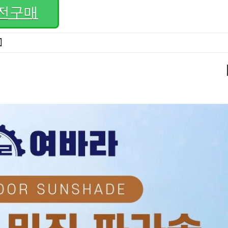
전구매
]