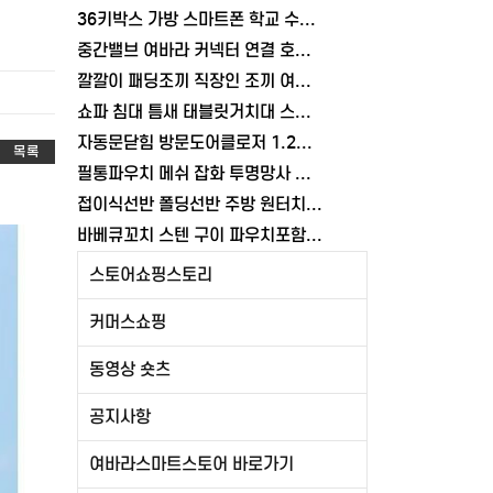
36키박스 가방 스마트폰 학교 수거함 보관함 케이스 휴대폰 학원 여바라
중간밸브 여바라 커넥터 연결 호스 배관 물호스 원터치 부속 잠금 어댑터
깔깔이 패딩조끼 직장인 조끼 여바라 보온 남녀공용 얇은 패딩 정장 경량
쇼파 침대 틈새 태블릿거치대 스탠드 핸드폰거치대 360도 회전 각도조절
자동문닫힘 방문도어클로저 1.2mm 무타공 와이어 미닫이 슬라이딩 열림방지 중문
목록
필통파우치 메쉬 잡화 투명망사 심플 화장품 여바라
접이식선반 폴딩선반 주방 원터치 여바라 4단, 이동식 베란다 팬트리 72x34x126.5cm, 수납 블랙
바베큐꼬치 스텐 구이 파우치포함 양꼬치 쇠꼬챙이 보관 캠핑 세트 10개
스토어쇼핑스토리
커머스쇼핑
동영상 숏츠
공지사항
여바라스마트스토어 바로가기