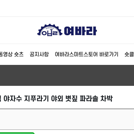
동영상 숏츠
공지사항
여바라스마트스토어 바로가기
숏클
 야자수 지푸라기 야외 볏짚 파라솔 차박