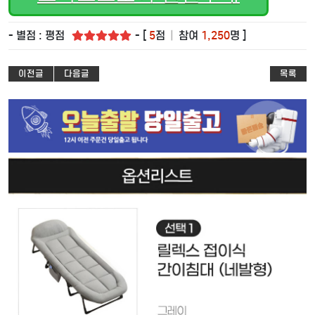
- 별점 : 평점
- [
5
점
|
참여
1,250
명 ]
이전글
다음글
목록