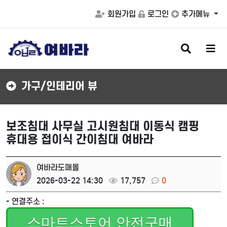
회원가입
로그인
추가메뉴
검
메
색
뉴
버
버
튼
튼
가구/인테리어 뷰
보조침대 사무실 고시원침대 이동식 캠핑
휴대용 접이식 간이침대 여바라
여바라도매몰
2026-03-22 14:30
17,757
0
- 연결주소 :
스마트스토어 안전구매