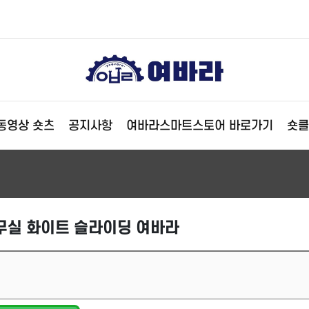
동영상 숏츠
공지사항
여바라스마트스토어 바로가기
숏클
무실 화이트 슬라이딩 여바라