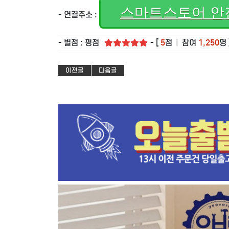
스마트스토어 안
- 연결주소 :
- 별점 : 평점
- [
5
점
|
참여
1,250
명 
이전글
다음글