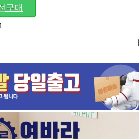
전구매
]