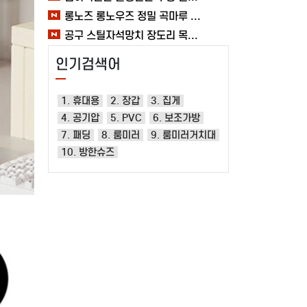
롱노즈 롱노우즈 정밀 곡마루 공구용품 작업 케이블 조립 여바라 공예 전선
공구 스틸자석망치 장도리 목공 쇠망치 캠핑 목수 가정용 빠루 여바라
인기검색어
1. 휴대용
2. 장갑
3. 집게
4. 공기압
5. PVC
6. 보조가방
7. 패딩
8. 룸미러
9. 룸미러거치대
10. 방한슈즈