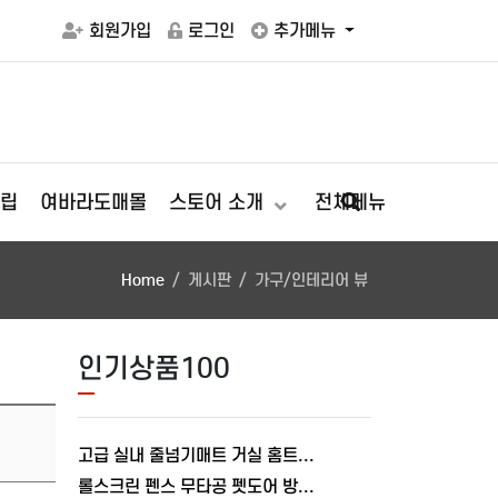
회원가입
로그인
추가메뉴
립
여바라도매몰
스토어 소개
전체메뉴
Home
게시판
가구/인테리어 뷰
인기상품100
고급 실내 줄넘기매트 거실 홈트레이닝 스트레칭 패드 매트8mm 쿠션
롤스크린 펜스 무타공 펫도어 방문 출입문 안전문 강아지 고양이 울타리