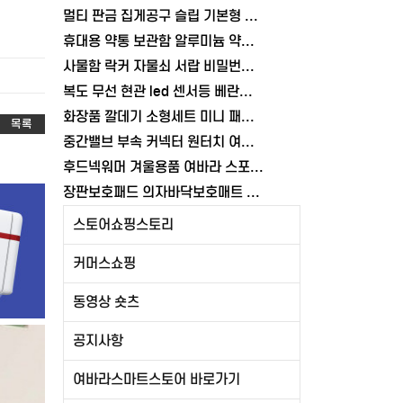
멀티 판금 집게공구 슬립 기본형 너트 고정 조인트플라이어 기본형 볼트 여바라
휴대용 약통 보관함 알루미늄 약상자 구급함 가정용 상비약 응급키트 여바라
사물함 락커 자물쇠 서랍 비밀번호 여닫이 시건장금장치 창고 잠금장치 여바라
복도 무선 현관 led 센서등 베란다 계단 부착식 무드등 마그네틱 각도조절
화장품 깔데기 소형세트 미니 패트병 작은입구 깔대기 공병 스텐 소분용 여바라
목록
중간밸브 부속 커넥터 원터치 여바라 어댑터 물호스 연결 호스 배관 잠금
후드넥워머 겨울용품 여바라 스포츠 넥워머 방한 캠핑 남자 바라클라바
장판보호패드 의자바닥보호매트 컴퓨터 반투명 90X140cm 여바라
스토어쇼핑스토리
커머스쇼핑
동영상 숏츠
공지사항
여바라스마트스토어 바로가기