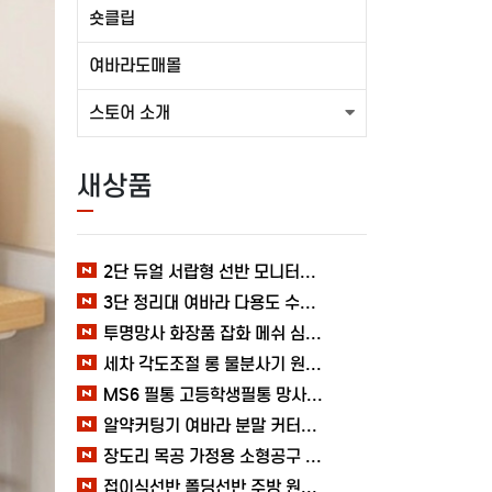
숏클립
여바라도매몰
스토어 소개
새상품
2단 듀얼 서랍형 선반 모니터받침대 여바라 1000mm
3단 정리대 여바라 다용도 수납 C형 화장품정리함 욕실
투명망사 화장품 잡화 메쉬 심플 여바라 필통파우치
세차 각도조절 롱 물분사기 원예 여바라 스프레이건 분사기
MS6 필통 고등학생필통 망사 여바라 투명 다용도 메쉬 파우치
알약커팅기 여바라 분말 커터기 절단기 분쇄기 보관함 알약가위
장도리 목공 가정용 소형공구 캠핑 손망치 휴대용 미니망치 여바라
접이식선반 폴딩선반 주방 원터치 여바라 4단, 이동식 베란다 팬트리 72x34x126.5cm, 수납 블랙