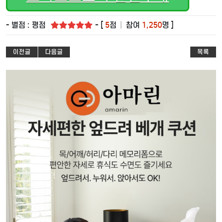
- 별점 : 평점
- [
5
점
|
참여
1,250
명 ]
이전글
다음글
목록