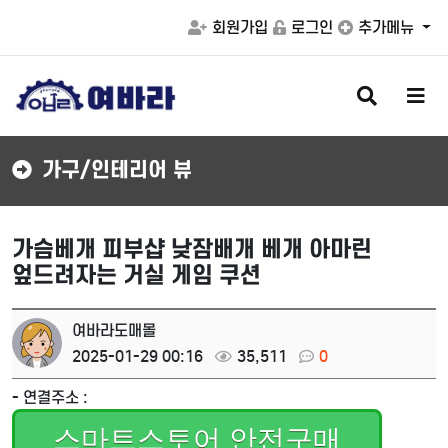
회원가입
로그인
추가메뉴
검
메
색
뉴
버
버
튼
튼
가구/인테리어 뷰
가슴베개 피부샵 낮잠배개 베개 아마린
엎드려자는 거실 게임 쿠션
여바라도매몰
2025-01-29 00:16
35,511
0
- 연결주소 :
스마트스토어 안전구매