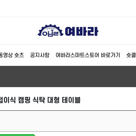
동영상 숏츠
공지사항
여바라스마트스토어 바로가기
숏클
접이식 캠핑 식탁 대형 테이블