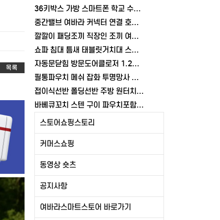
36키박스 가방 스마트폰 학교 수거함 보관함 케이스 휴대폰 학원 여바라
중간밸브 여바라 커넥터 연결 호스 배관 물호스 원터치 부속 잠금 어댑터
깔깔이 패딩조끼 직장인 조끼 여바라 보온 남녀공용 얇은 패딩 정장 경량
쇼파 침대 틈새 태블릿거치대 스탠드 핸드폰거치대 360도 회전 각도조절
자동문닫힘 방문도어클로저 1.2mm 무타공 와이어 미닫이 슬라이딩 열림방지 중문
목록
필통파우치 메쉬 잡화 투명망사 심플 화장품 여바라
접이식선반 폴딩선반 주방 원터치 여바라 4단, 이동식 베란다 팬트리 72x34x126.5cm, 수납 블랙
바베큐꼬치 스텐 구이 파우치포함 양꼬치 쇠꼬챙이 보관 캠핑 세트 10개
스토어쇼핑스토리
커머스쇼핑
동영상 숏츠
공지사항
여바라스마트스토어 바로가기