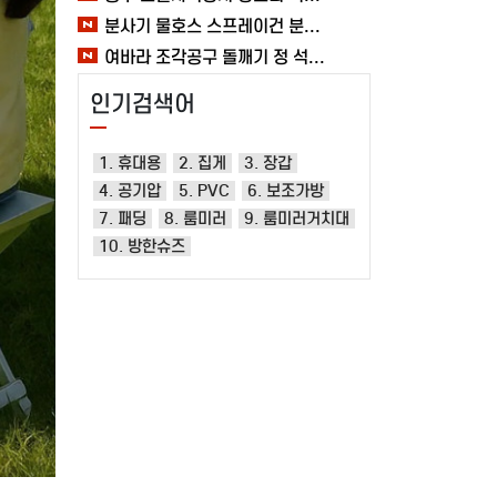
분사기 물호스 스프레이건 분사건 청소 베란다 대형 원예용 수도 욕실 여바라
여바라 조각공구 돌깨기 정 석공 250x16mm 조각정 송곳형 손보호
인기검색어
1. 휴대용
2. 집게
3. 장갑
4. 공기압
5. PVC
6. 보조가방
7. 패딩
8. 룸미러
9. 룸미러거치대
10. 방한슈즈