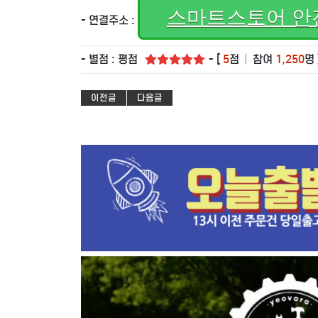
스마트스토어 안
- 연결주소 :
- 별점 : 평점
- [
5
점
|
참여
1,250
명 
이전글
다음글