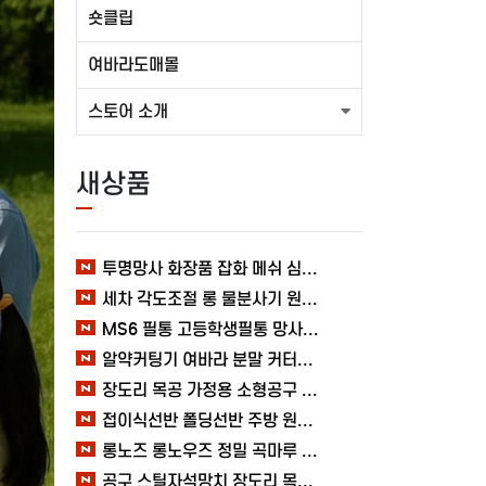
숏클립
여바라도매몰
스토어 소개
새상품
투명망사 화장품 잡화 메쉬 심플 여바라 필통파우치
세차 각도조절 롱 물분사기 원예 여바라 스프레이건 분사기
MS6 필통 고등학생필통 망사 여바라 투명 다용도 메쉬 파우치
알약커팅기 여바라 분말 커터기 절단기 분쇄기 보관함 알약가위
장도리 목공 가정용 소형공구 캠핑 손망치 휴대용 미니망치 여바라
접이식선반 폴딩선반 주방 원터치 여바라 4단, 이동식 베란다 팬트리 72x34x126.5cm, 수납 블랙
롱노즈 롱노우즈 정밀 곡마루 공구용품 작업 케이블 조립 여바라 공예 전선
공구 스틸자석망치 장도리 목공 쇠망치 캠핑 목수 가정용 빠루 여바라