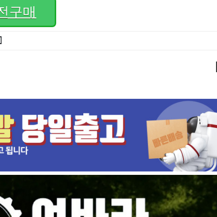
전구매
]