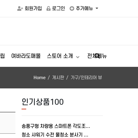
회원가입
로그인
추가메뉴
립
여바라도매몰
스토어 소개
전체메뉴
Home
게시판
가구/인테리어 뷰
인기상품100
송풍구형 차량용 스마트폰 각도조절 충전거치대 폴드거치대 여바라
청소 샤워기 수전 물청소 분사기 베란다 미니건 욕실 변기 세트 여바라