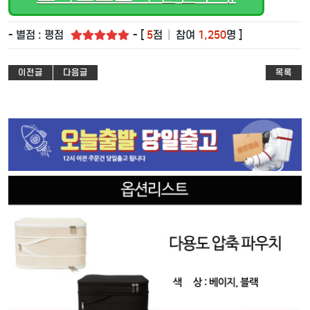
- 별점 : 평점
- [
5
점
|
참여
1,250
명 ]
이전글
다음글
목록