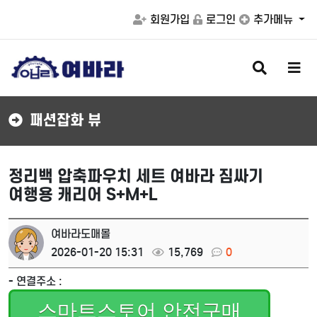
회원가입
로그인
추가메뉴
검
메
색
뉴
버
버
튼
튼
패션잡화 뷰
정리백 압축파우치 세트 여바라 짐싸기
여행용 캐리어 S+M+L
여바라도매몰
2026-01-20 15:31
15,769
0
- 연결주소 :
스마트스토어 안전구매