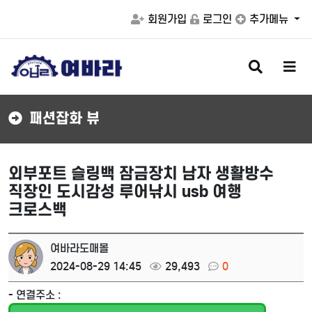
회원가입
로그인
추가메뉴
검
메
색
뉴
버
버
튼
튼
패션잡화 뷰
외부포트 슬링백 잠금장치 남자 생활방수
직장인 도시감성 루어낚시 usb 여행
크로스백
여바라도매몰
2024-08-29 14:45
29,493
0
- 연결주소 :