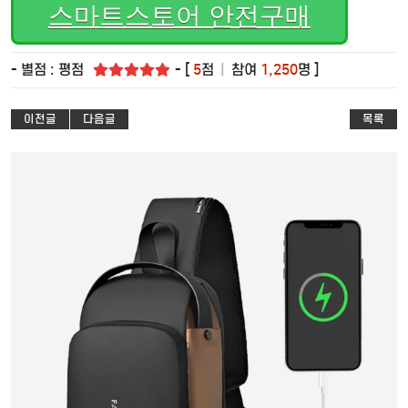
스마트스토어 안전구매
- 별점 : 평점
- [
5
점
|
참여
1,250
명 ]
이전글
다음글
목록