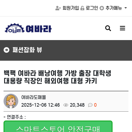
회원가입
로그인
추가메뉴
검
메
색
뉴
버
버
튼
튼
패션잡화 뷰
백팩 여바라 배낭여행 가방 출장 대학생
대용량 직장인 해외여행 대형 카키
여바라도매몰
2025-12-06 12:46
20,348
0
- 연결주소 :
스마트스토어 안전구매