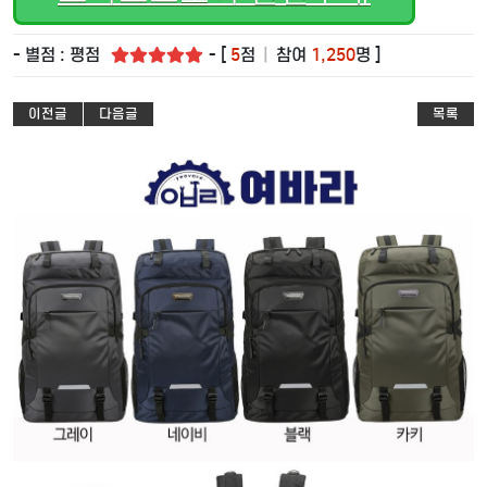
- 별점 : 평점
- [
5
점
|
참여
1,250
명 ]
이전글
다음글
목록