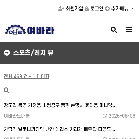
회원가입
로그인
추가메뉴
검
메
색
뉴
버
버
튼
튼
스포츠/레저 뷰
전체 469 건 - 1 페이지
장도리 목공 가정용 소형공구 캠핑 손망치 휴대용 미니망…
여바라도매몰
2026-08-06
가림막 발코니가림막 난간 테라스 가리개 베란다 다용도 …