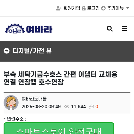
회원가입
로그인
추가메뉴
검
메
색
뉴
버
버
튼
튼
디지털/가전 뷰
부속 세탁기급수호스 간편 어댑터 교체용
연결 연장캡 호수연장
여바라도매몰
2025-08-20 09:49
11,844
0
- 연결주소 :
스마트스토어 안전구매