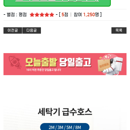
- 별점 : 평점
- [
5
점
|
참여
1,250
명 ]
이전글
다음글
목록