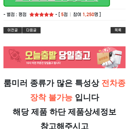
- 별점 : 평점
- [
5
점
|
참여
1,250
명 ]
이전글
다음글
목록
룸미러 종류가 많은 특성상
전차종
장착 불가능
입니다
해당 제품 하단 제품상세정보
참고해주시고