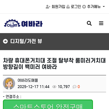
회원가입
로그인
추가메뉴
검
메
색
뉴
버
버
튼
튼
디지털/가전 뷰
차량 휴대폰거치대 조절 탈부착 룸미러거치대
방향길이 백미러 여바라
여바라도매몰
2025-12-17 11:44
10,797
0
- 연결주소 :
스마트스토어 안전구매