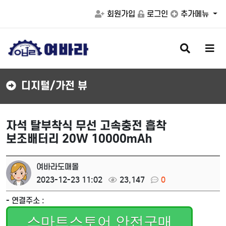
회원가입
로그인
추가메뉴
검
메
색
뉴
버
버
튼
튼
디지털/가전 뷰
자석 탈부착식 무선 고속충전 흡착
보조배터리 20W 10000mAh
여바라도매몰
2023-12-23 11:02
23,147
0
- 연결주소 :
스마트스토어 안전구매