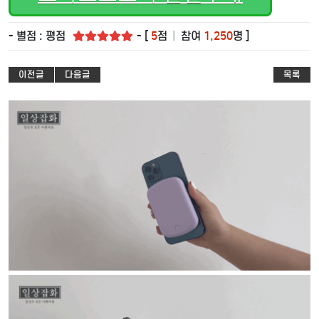
- 별점 : 평점
- [
5
점
|
참여
1,250
명 ]
이전글
다음글
목록