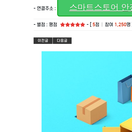
스마트스토어 안
- 연결주소 :
- 별점 : 평점
- [
5
점
|
참여
1,250
명 
이전글
다음글