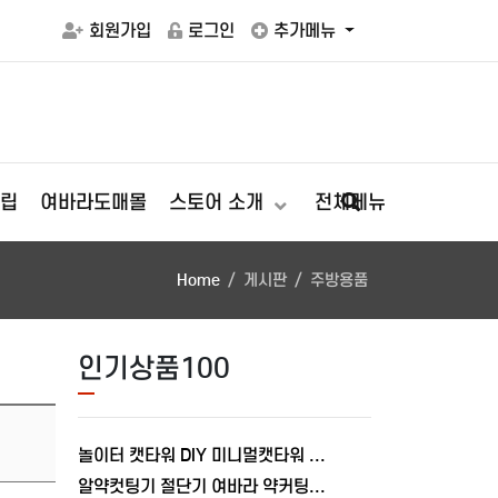
회원가입
로그인
추가메뉴
립
여바라도매몰
스토어 소개
전체메뉴
Home
게시판
주방용품
인기상품100
놀이터 캣타워 DIY 미니멀캣타워 여바라 원룸 스크래쳐 고양이 숨숨집
알약컷팅기 절단기 여바라 약커팅기 자르기 가위 휴대용