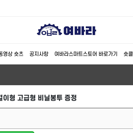
동영상 숏츠
공지사항
여바라스마트스토어 바로가기
숏클
걸이형 고급형 비닐봉투 증정