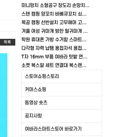
미니망치 소형공구 장도리 손망치 목공 가정용 캠핑 휴대용
스텐 캠핑 양꼬치 바베큐꼬치 쇠꼬챙이 보관 구이 10개 세트 파우치포함 여바라
목공 캠핑 선반설치 고무해머 고무망치 스틸 조립용 작업 타일 여바라
겨울 여성 귀마개 방한 털귀마개 패션 귀도리 접이식 분리형
학원 휴대폰 가방 수거함 스마트폰 케이스 보관함 36키박스 학교 여바라
목록
다각형 자력 납땜 용접자석 용접부품 마그네틱 용접홀더
T자 16mm 부품 여바라 텃밭 연결탭 농장 호스연결커넥터 물호스
소켓 복스알 세트 연결대 복스렌치 자동차 원터치 탄소강 깔깔이 여바라
스토어쇼핑스토리
커머스쇼핑
동영상 숏츠
공지사항
여바라스마트스토어 바로가기