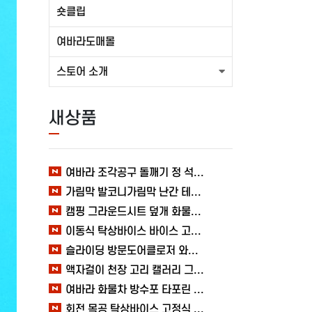
숏클립
여바라도매몰
스토어 소개
새상품
여바라 조각공구 돌깨기 정 석공 250x16mm 조각정 송곳형 손보호
가림막 발코니가림막 난간 테라스 가리개 베란다 다용도 사생활보호 3M 여바라
캠핑 그라운드시트 덮개 화물차 시트 바닥 방수포 여바라 타포린 2X3 블루 텐트
이동식 탁상바이스 바이스 고정작업 클램프 테이블 가공 목공 다양한 60MM 여바라
슬라이딩 방문도어클로저 와이어 미닫이 자동문닫힘 1.2mm 열림방지 무타공 중문 여바라
액자걸이 천장 고리 캘러리 그림걸이 레일 전시회 와이어 미술관 세트 여바라
여바라 화물차 방수포 타포린 시트 바닥 덮개 6X8, 캠핑 텐트 블루 그라운드시트
회전 목공 탁상바이스 고정식 클램프 360도 바이스 여바라 테이블