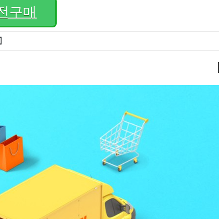
전구매
]