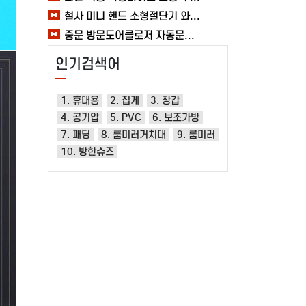
철사 미니 핸드 소형절단기 와이어 휴대용 철편컷팅기 커터기 절단기 여바라 자물쇠
중문 방문도어클로저 자동문닫힘 와이어 무타공 슬라이딩 미닫이 열림방지 1.2mm 여바라
인기검색어
1. 휴대용
2. 집게
3. 장갑
4. 공기압
5. PVC
6. 보조가방
7. 패딩
8. 룸미러거치대
9. 룸미러
10. 방한슈즈