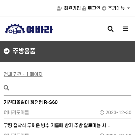
회원가입
로그인
추가메뉴
검
메
색
뉴
버
버
튼
튼
주방용품
전체 7 건 - 1 페이지
키친타올걸이 회전형 R-S60
여바라도매몰
2023-12-30
구띵 접착식 두꺼운 방수 기름때 방지 주방 알루미늄 시…