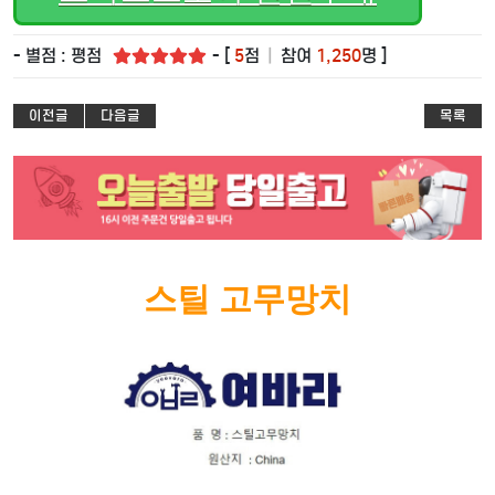
- 별점 : 평점
- [
5
점
|
참여
1,250
명 ]
이전글
다음글
목록
스틸 고무망치