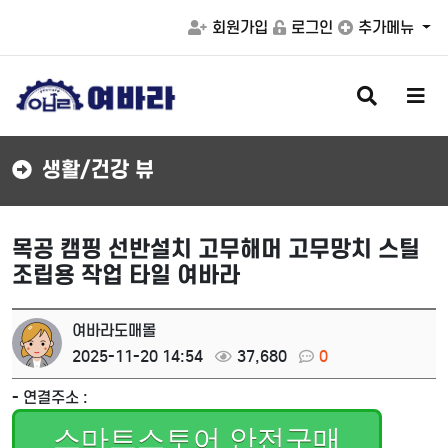
회원가입
로그인
추가메뉴
검
메
색
뉴
버
버
튼
튼
생활/건강 뷰
목공 캠핑 선반설치 고무해머 고무망치 스틸
조립용 작업 타일 여바라
여바라도매몰
2025-11-20 14:54
37,680
0
- 연결주소 :
스마트스토어 안전구매