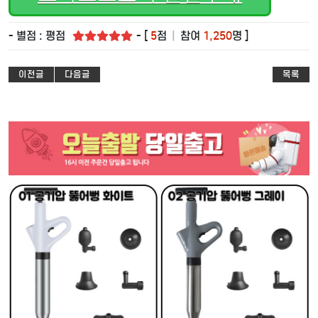
- 별점 : 평점
- [
5
점
|
참여
1,250
명 ]
이전글
다음글
목록