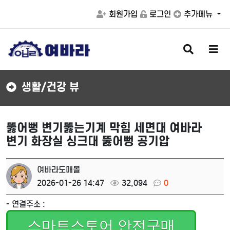
회원가입
로그인
추가메뉴
검
메
색
뉴
버
버
튼
튼
생활/건강 뷰
뚫어뻥 변기뚫는기계 막힘 세면대 여바라
변기 화장실 싱크대 뚫어뻥 공기압
여바라도매몰
2026-01-26 14:47
32,094
0
- 연결주소 :
스마트스토어 안전구매