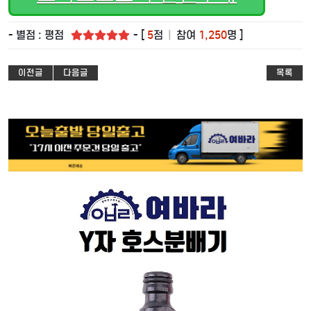
- 별점 : 평점
- [
5
점
|
참여
1,250
명 ]
이전글
다음글
목록