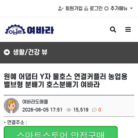
회원가입
로그인
추가메뉴
검
메
색
뉴
버
버
튼
튼
생활/건강 뷰
원예 어댑터 Y자 물호스 연결커플러 농업용
밸브형 분배기 호스분배기 여바라
여바라도매몰
2026-06-05 17:51
15,519
0
- 연결주소 :
스마트스토어 안전구매