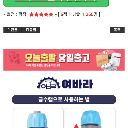
- 별점 : 평점
- [
5
점
|
참여
1,250
명 ]
이전글
다음글
목록