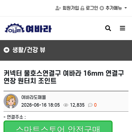
회원가입
로그인
추가메뉴
검
메
색
뉴
버
버
튼
튼
생활/건강 뷰
커넥터 물호스연결구 여바라 16mm 연결구
연장 원터치 조인트
여바라도매몰
2026-06-16 18:05
12,835
0
- 연결주소 :
스마트스토어 안전구매