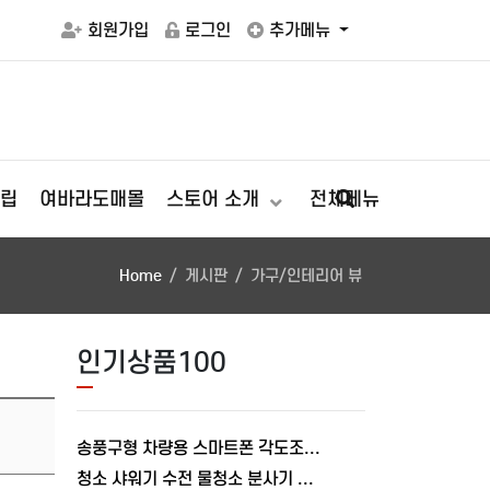
회원가입
로그인
추가메뉴
립
여바라도매몰
스토어 소개
전체메뉴
Home
게시판
가구/인테리어 뷰
인기상품100
송풍구형 차량용 스마트폰 각도조절 충전거치대 폴드거치대 여바라
청소 샤워기 수전 물청소 분사기 베란다 미니건 욕실 변기 세트 여바라