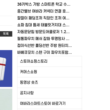
36키박스 가방 스마트폰 학교 수거함 보관함 케이스 휴대폰 학원 여바라
중간밸브 여바라 커넥터 연결 호스 배관 물호스 원터치 부속 잠금 어댑터
깔깔이 패딩조끼 직장인 조끼 여바라 보온 남녀공용 얇은 패딩 정장 경량
쇼파 침대 틈새 태블릿거치대 스탠드 핸드폰거치대 360도 회전 각도조절
자동문닫힘 방문도어클로저 1.2mm 무타공 와이어 미닫이 슬라이딩 열림방지 중문
목록
필통파우치 메쉬 잡화 투명망사 심플 화장품 여바라
접이식선반 폴딩선반 주방 원터치 여바라 4단, 이동식 베란다 팬트리 72x34x126.5cm, 수납 블랙
바베큐꼬치 스텐 구이 파우치포함 양꼬치 쇠꼬챙이 보관 캠핑 세트 10개
스토어쇼핑스토리
커머스쇼핑
동영상 숏츠
공지사항
여바라스마트스토어 바로가기