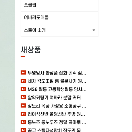
숏클립
여바라도매몰
스토어 소개
새상품
투명망사 화장품 잡화 메쉬 심플 여바라 필통파우치
세차 각도조절 롱 물분사기 원예 여바라 스프레이건 분사기
MS6 필통 고등학생필통 망사 여바라 투명 다용도 메쉬 파우치
알약커팅기 여바라 분말 커터기 절단기 분쇄기 보관함 알약가위
장도리 목공 가정용 소형공구 캠핑 손망치 휴대용 미니망치 여바라
접이식선반 폴딩선반 주방 원터치 여바라 4단, 이동식 베란다 팬트리 72x34x126.5cm, 수납 블랙
롱노즈 롱노우즈 정밀 곡마루 공구용품 작업 케이블 조립 여바라 공예 전선
공구 스틸자석망치 장도리 목공 쇠망치 캠핑 목수 가정용 빠루 여바라