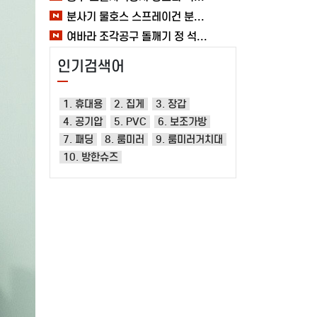
분사기 물호스 스프레이건 분사건 청소 베란다 대형 원예용 수도 욕실 여바라
여바라 조각공구 돌깨기 정 석공 250x16mm 조각정 송곳형 손보호
인기검색어
1. 휴대용
2. 집게
3. 장갑
4. 공기압
5. PVC
6. 보조가방
7. 패딩
8. 룸미러
9. 룸미러거치대
10. 방한슈즈