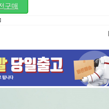
전구매
]