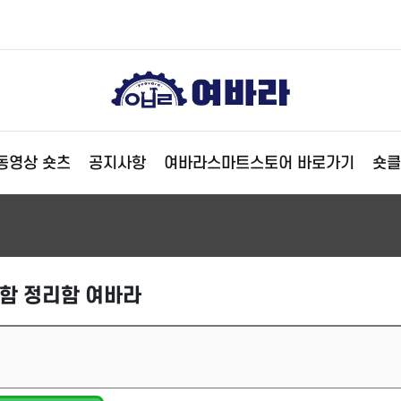
동영상 숏츠
공지사항
여바라스마트스토어 바로가기
숏클
함 정리함 여바라