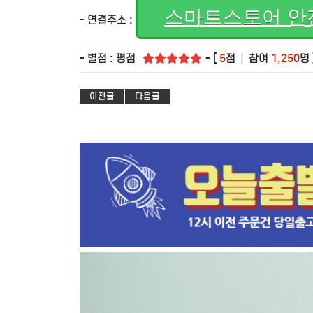
스마트스토어 안
- 연결주소 :
- 별점 : 평점
- [
5
점
|
참여
1,250
명 
이전글
다음글