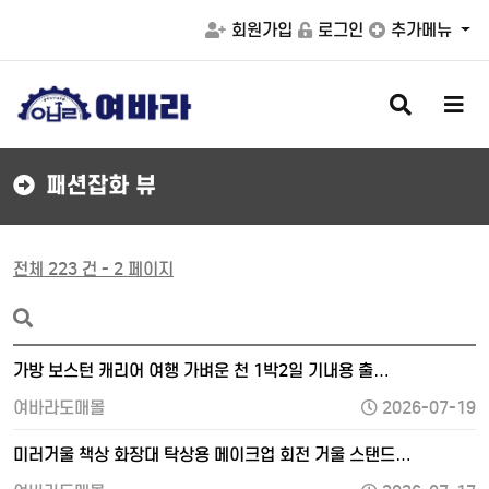
회원가입
로그인
추가메뉴
검
메
색
뉴
버
버
튼
튼
패션잡화 뷰
전체 223 건 - 2 페이지
가방 보스턴 캐리어 여행 가벼운 천 1박2일 기내용 출…
여바라도매몰
2026-07-19
미러거울 책상 화장대 탁상용 메이크업 회전 거울 스탠드…