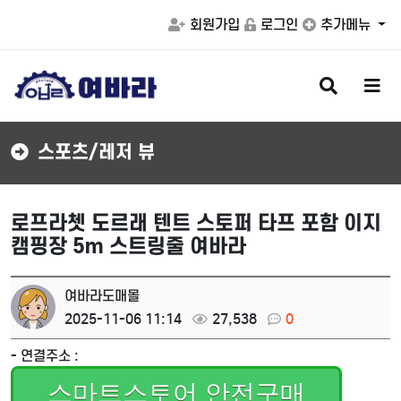
회원가입
로그인
추가메뉴
검
메
색
뉴
버
버
튼
튼
스포츠/레저 뷰
로프라쳇 도르래 텐트 스토퍼 타프 포함 이지
캠핑장 5m 스트링줄 여바라
여바라도매몰
2025-11-06 11:14
27,538
0
- 연결주소 :
스마트스토어 안전구매