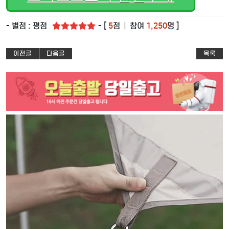
- 별점 : 평점
- [
5
점
|
참여
1,250
명 ]
이전글
다음글
목록