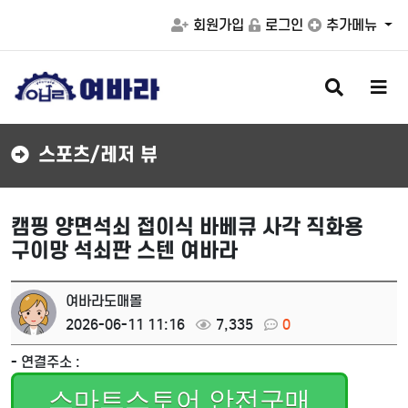
회원가입
로그인
추가메뉴
검
메
색
뉴
버
버
튼
튼
스포츠/레저 뷰
캠핑 양면석쇠 접이식 바베큐 사각 직화용
구이망 석쇠판 스텐 여바라
여바라도매몰
2026-06-11 11:16
7,335
0
- 연결주소 :
스마트스토어 안전구매