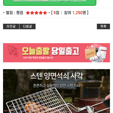
- 별점 : 평점
- [
5
점
|
참여
1,250
명 ]
이전글
다음글
목록