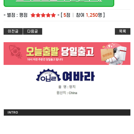
- 별점 : 평점
- [
5
점
|
참여
1,250
명 ]
이전글
다음글
목록