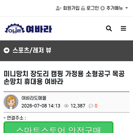
회원가입
로그인
추가메뉴
검
메
색
뉴
버
버
튼
튼
스포츠/레저 뷰
미니망치 장도리 캠핑 가정용 소형공구 목공
손망치 휴대용 여바라
여바라도매몰
2026-07-08 14:13
12,387
0
- 연결주소 :
스마트스토어 안전구매