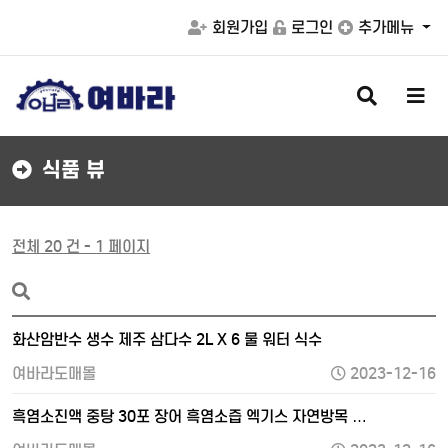
회원가입
로그인
추가메뉴
검
메
색
뉴
버
버
튼
튼
식품 뷰
전체 20 건 - 1 페이지
화산암반수 생수 제주 삼다수 2L X 6 물 워터 식수
여바라도매몰
2023-12-16
흑염소진액 중탕 30포 장어 흑염소즙 엑기스 자연방목 …