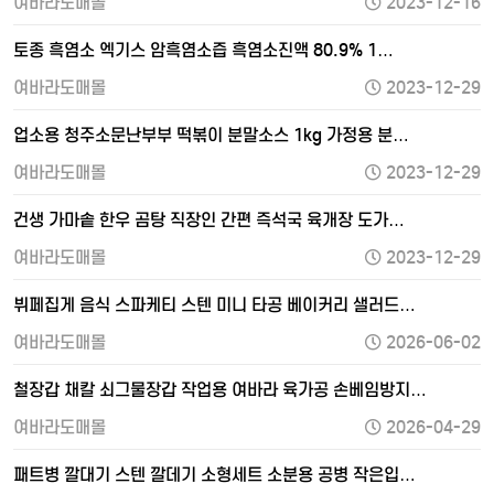
여바라도매몰
2023-12-16
토종 흑염소 엑기스 암흑염소즙 흑염소진액 80.9% 1…
여바라도매몰
2023-12-29
업소용 청주소문난부부 떡볶이 분말소스 1kg 가정용 분…
여바라도매몰
2023-12-29
건생 가마솥 한우 곰탕 직장인 간편 즉석국 육개장 도가…
여바라도매몰
2023-12-29
뷔페집게 음식 스파케티 스텐 미니 타공 베이커리 샐러드…
여바라도매몰
2026-06-02
철장갑 채칼 쇠그물장갑 작업용 여바라 육가공 손베임방지…
여바라도매몰
2026-04-29
패트병 깔대기 스텐 깔데기 소형세트 소분용 공병 작은입…