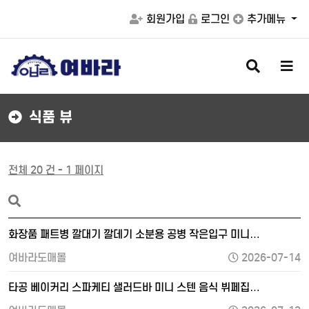
회원가입
로그인
추가메뉴
검
메
색
뉴
버
버
튼
튼
식품 뷰
전체 20 건 - 1 페이지
화장품 패트병 깔대기 깔데기 소분용 공병 작은입구 미니…
여바라도매몰
2026-07-14
타공 베이커리 스파케티 샐러드바 미니 스텐 음식 뷔페집…