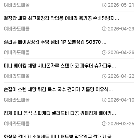
여바라도매몰
2026-05-21
철장갑 채칼 쇠그물장갑 작업용 여바라 육가공 손베임방지…
여바라도매몰
2026-04-29
실리콘 베이킹장갑 주방 냄비 1P 오븐장갑 SO370 …
여바라도매몰
2026-04-26
미니 베이킹 채망 시나몬가루 스텐 데코 파우더 슈가파우…
여바라도매몰
2026-04-22
손잡이 스텐 채망 튀김 육수 국수 건지기 거름망 이유식…
여바라도매몰
2026-04-10
집게 미니 음식 스파케티 샐러드바 타공 뷔페집게 베이커…
여바라도매몰
2026-03-25
화장품 깔데기 소형세트 미니 패트병 작은입구 깔대기 공…