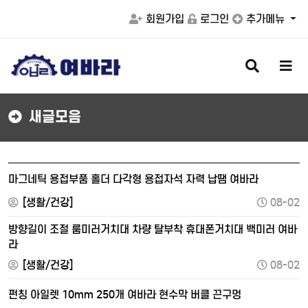
회원가입
로그인
추가메뉴
검
메
색
뉴
버
버
튼
튼
새글모음
마그네틱 용접부품 홀더 다각형 용접자석 자력 납땜 여바라
[생활/건강]
08-02
방향길이 조절 룸미러거치대 차량 탈부착 휴대폰거치대 백미러 여바
라
[생활/건강]
08-02
펀칭 아일렛 10mm 250개 여바라 현수막 버클 끈구멍