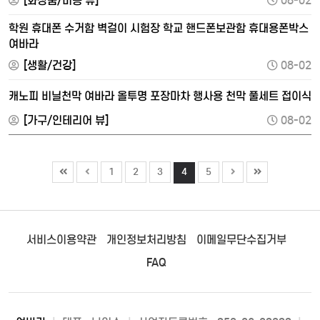
[화장품/미용 뷰]
08-02
학원 휴대폰 수거함 벽걸이 시험장 학교 핸드폰보관함 휴대용폰박스
여바라
[생활/건강]
08-02
캐노피 비닐천막 여바라 올투명 포장마차 행사용 천막 풀세트 접이식
[가구/인테리어 뷰]
08-02
1
2
3
4
5
서비스이용약관
개인정보처리방침
이메일무단수집거부
FAQ